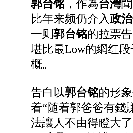
郭台铭
，作為
台灣
聞
比年来频仍介入
政治
一则
郭台铭
的拉票告
堪比最Low的網红
概。
告白以
郭台铭
的形象
着“随着郭爸爸有錢
法讓人不由得瞪大了