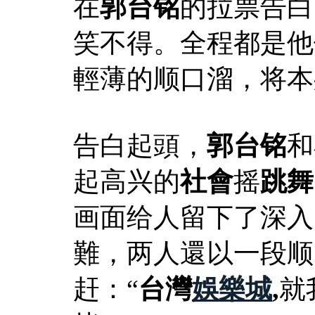
在
郭台铭
的拉票告白
笑不得。全程都是他
輕薄的顺口溜，将本
告白起頭，
郭台铭
和
起高兴的
社會
摇
跳舞
画面给人留下了深入
難，两人還以一段顺
赶：“
台灣
娛樂城
,
就