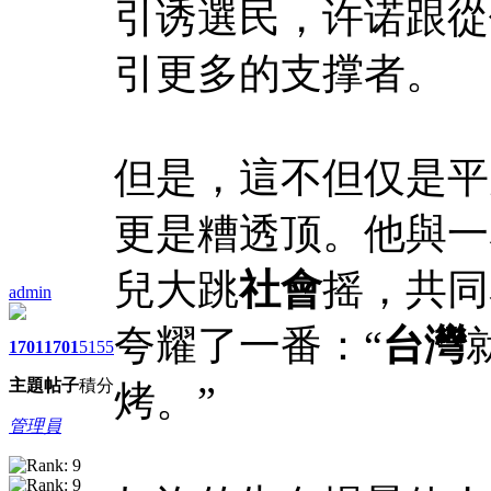
引诱選民，许诺跟從
引更多的支撑者。
但是，這不但仅是平
更是糟透顶。他與一
兒大跳
社會
摇，共同
admin
夸耀了一番：“
台灣
1701
1701
5155
主題
帖子
積分
烤。”
管理員