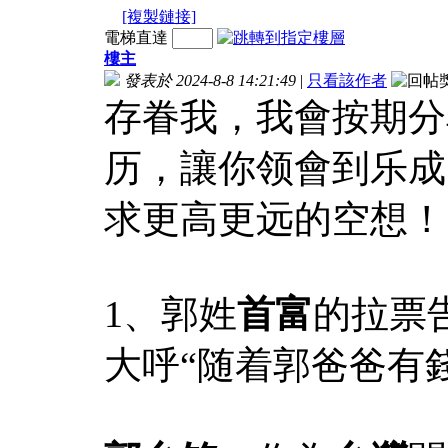
[複製鏈接]
電梯直達
樓主
發表於 2024-8-8 14:21:49
|
只看該作者
存眷我，我會按期分
历，讓你领會到乐成
求更高更远的空想！
1、郭姓
首富
的拉票
大呼“随着郭爸爸有