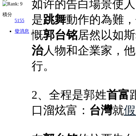
如许的告白場景使人
積分
是
跳舞
動作的為難，
5155
發消息
慨
郭台铭
居然以如斯
治
人物和企業家，他
行。
2、全程是郭姓
首富
口溜炫富：
台灣
就
假