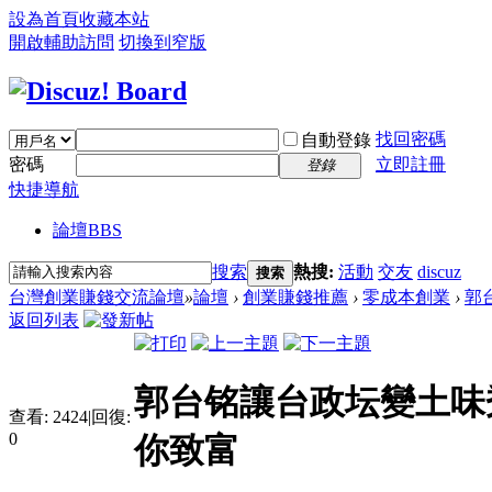
設為首頁
收藏本站
開啟輔助訪問
切換到窄版
找回密碼
自動登錄
密碼
立即註冊
登錄
快捷導航
論壇
BBS
搜索
熱搜:
活動
交友
discuz
搜索
台灣創業賺錢交流論壇
»
論壇
›
創業賺錢推薦
›
零成本創業
›
郭
返回列表
郭台铭讓台政坛變土味
查看:
2424
|
回復:
0
你致富