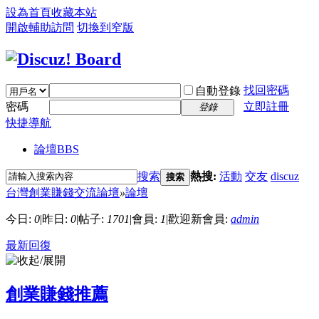
設為首頁
收藏本站
開啟輔助訪問
切換到窄版
找回密碼
自動登錄
密碼
立即註冊
登錄
快捷導航
論壇
BBS
搜索
熱搜:
活動
交友
discuz
搜索
台灣創業賺錢交流論壇
»
論壇
今日:
0
|
昨日:
0
|
帖子:
1701
|
會員:
1
|
歡迎新會員:
admin
最新回復
創業賺錢推薦