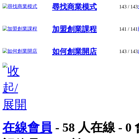
尋找商業模式
143
/ 143
加盟創業課程
141
/ 141
如何創業開店
143
/ 143
在線會員
-
58
人在線 -
0