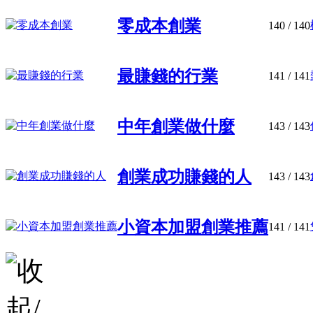
零成本創業
140
/ 140
最賺錢的行業
141
/ 141
中年創業做什麼
143
/ 143
創業成功賺錢的人
143
/ 143
小資本加盟創業推薦
141
/ 141