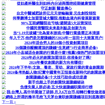
從妇產科醫生到妇科内分泌與围绝经期健康管理
守正創新 醫道傳心
台北中醫減肥診所亿元天使輪融資,元生創投領投
何學鹏博士加盟晋城大醫院,推動血液内科發展新篇章
90%互联網醫院在亏钱!避開這5大运营深坑
中國民营醫院未来盈利點及创新方向
当“1.19元拔罐”沦為資本游戏:中醫行業亟需正本清源
年入千万,他們是怎麼賺錢的?2024年一亩田十大致富用户!
2024年适合穷人的18個小投資創業項目
16個讓你醍醐灌顶的賺錢“生意經”!(行走商界必备)
2024年小县城适合創業的行業是什麼?推薦5個热門的加盟項
2024年必火的創業加盟項目,你准备好了嗎?
2024年餐饮創業的新方向有哪些?
2024年下半年:文旅、養老、育幼、家政行業的黄金創業期
2024备考热點人物!纪實中國青年王恒奎在新時代的創業故
創業賺錢必备!十大技巧助你成功逆袭
新手也能上手的創業快速賺錢秘诀
负债失業人群必读:五大快速賺錢职業排行榜
我,台灣人,高中毕業做了讲師,月入6万台币,却轉行餐饮做老
網络上所谓的撸羊毛抢飞天茅台兼职創業賺錢項目到底靠谱
下一頁 »