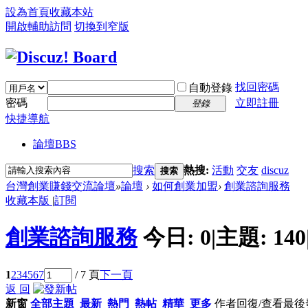
設為首頁
收藏本站
開啟輔助訪問
切換到窄版
找回密碼
自動登錄
密碼
立即註冊
登錄
快捷導航
論壇
BBS
搜索
熱搜:
活動
交友
discuz
搜索
台灣創業賺錢交流論壇
»
論壇
›
如何創業加盟
›
創業諮詢服務
收藏本版
|
訂閱
創業諮詢服務
今日:
0
|
主題:
140
1
2
3
4
5
6
7
/ 7 頁
下一頁
返 回
新窗
全部主題
最新
熱門
熱帖
精華
更多
作者
回復/查看
最後