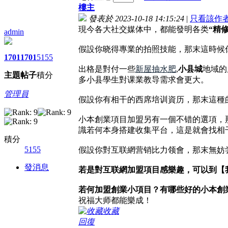
樓主
發表於 2023-10-18 14:15:24
|
只看該作
現今各大社交媒体中，都能發明各类
“精
admin
假設你晓得專業的拍照技能，那末這時候
1701
1701
5155
出格是對付一些
新屋抽水肥
,
小县城
地域的
主題
帖子
積分
多小县學生對课業教导需求會更大。
管理員
假設你有相干的西席培训資历，那末這種
小本創業項目加盟另有一個不错的選項，
識若何本身搭建收集平台，這是就會找相
積分
5155
假設你對互联網营销比力领會，那末無妨
發消息
若是對互联網加盟項目感樂趣，可以到【
若何加盟創業小項目？有哪些好的小本創
祝福大师都能樂成！
收藏
回復