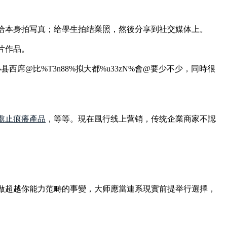
给本身拍写真；给學生拍结業照，然後分享到社交媒体上。
片作品。
西席@比%T3n88%拟大都%u33zN%會@要少不少，同時很
處止痕癢產品
，等等。現在風行线上营销，传统企業商家不認
做超越你能力范畴的事變，大师應當連系現實前提举行選擇，