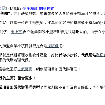
者
|
倒序瀏覽
|
閱讀模式
修美图”
，并且获赞無数。愈来愈多的人會给孩子拍满月的照片；
你就可以當一位自由拍照师，接单帮忙客户拍摄丰硕更機动的照
朋侪，
未上市
,自立創業開設小型培训班是很是吃香的。由于在小县
的加盟創業小項目就很是合适
揉腹儀
,你~
那就是代辦署理收集软件產物，好比
代做小步伐、代做網站
私密
干的代辦署理代做。
尝尝做互联
去疤藥膏
，網創業項目加盟代辦署理！
我的主页】领會更多！
業項目加盟代辦署理类型？
固然創業不克不及盲目跟風，也不要