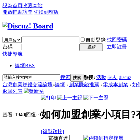
設為首頁
收藏本站
開啟輔助訪問
切換到窄版
找回密碼
自動登錄
密碼
立即註冊
登錄
快捷導航
論壇
BBS
搜索
熱搜:
活動
交友
discuz
搜索
台灣創業賺錢交流論壇
»
論壇
›
創業賺錢推薦
›
零成本創業
›
如
返回列表
如何加盟創業小項目?
查看:
1940
|
回復:
0
[複製鏈接]
電梯直達